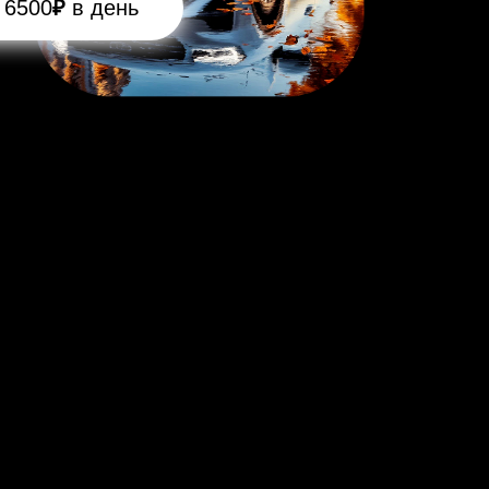
 6500
₽
в день